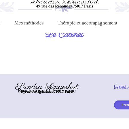
Sandra Fingerhut
Psychologue Clinicienne​
49 rue des Renaudes 75017 Paris​
s
Mes méthodes
Thérapie et accompagnement
Le Cabinet
Sandra Fingerhut
Contact
Le Cabin
Psychologue Clinicienne​
49 rue des Renaudes 75017 Paris​
Pren